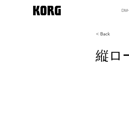
DM
< Back
縦ロ