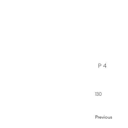
P 4
130
Previous