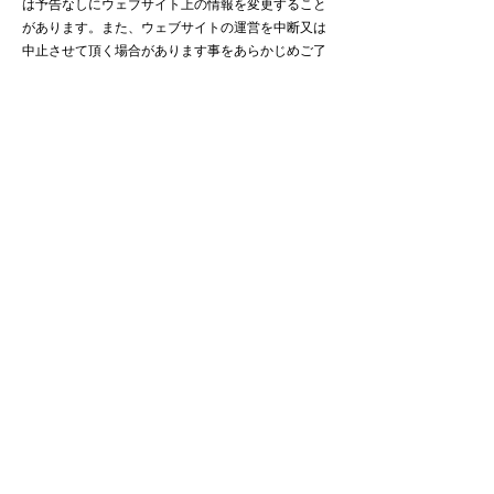
は予告なしにウェブサイト上の情報を変更すること
があります。また、ウェブサイトの運営を中断又は
中止させて頂く場合があります事をあらかじめご了
承下さい。また、コルグは理由の如何に関わらず、
情報の変更及びこのウェブサイトの運用の中断また
は中止によって生じたいかなる損害についても責任
を負うものではありません。ユーザーまたは他の当
サイトのユーザーによるこの利用条件違反(過失行為
及び故意行為を含みます。)から生じた、全ての損
失、費用、損害、及び合理的な弁護士費用を含む費
用に関して、コルグ、その役員、取締役、使用人、
代理人、ライセンサー及びサプライヤーは、一切責
任を負いません。
６ 利用規約の変更
コルグは、必要と判断した場合には、ユーザーに通
知することなくいつでも本規約を変更することがで
きるものとします。なお、本規約の変更後、本サー
ビスの利用を開始した場合には、当該ユーザーは変
更後の規約に同意したものとみなします。