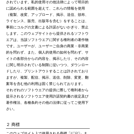
されています。私的使用その他法律によって明示的
に認められる範囲を超えて、これらの情報を使用
（複製、改変、アップロード、掲示、送信、頒布、
ライセンス、販売、出版等を含む）をすることは、
事前にコルグの文書による許諾がないかぎり、禁止
します。
このウェブサイトから提供されるソフトウ
エアは、当該ソフトウエアに関する権利者の著作物
です。ユーザーが、ユーザーご自身の商業・非商業
的を問わず、また、個人的使用の如何を問わず、サ
イトの各部分からの内容を、掲示したり、その内容
に関し明示されている制限に従いつつ、ダウンロー
ドしたり、プリントアウトすることは許されており
ますが、複製、配信、掲示、送信、削除、変更、翻
案等を含む他の利用は固く禁じられております。
それぞれのソフトウエアの提供に際して権利者から
提示されるソフトウエア使用許諾契約書の規定及び
著作権法、各種条約その他の法律に従ってご使用下
さい。
２ 商標
このウェブサイト上で使用される商標「KORG」ま