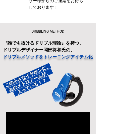
ザー様からのご連絡をお待ち
しております！​
DRIBBLING METHOD
『誰でも抜けるドリブル理論』を持つ、
ドリブルデザイナー岡部将和氏の、
ドリブルメソッドをトレーニングアイテム化
この小さなイヤホンに、
あのメトロノームが、
入っている！？