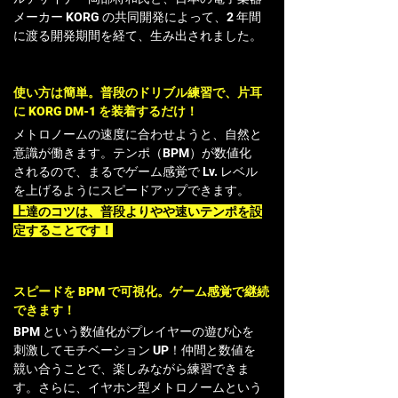
メーカー KORG の共同開発によって、2 年間
に渡る開発期間を経て、生み出されました。
使い方は簡単。普段のドリブル練習で、片耳
に KORG DM-1 を装着するだけ！
メトロノームの速度に合わせようと、自然と
意識が働きます。テンポ（BPM）が数値化
されるので、まるでゲーム感覚で Lv. レベル
を上げるようにスピードアップできます。
上達のコツは、普段よりやや速いテンポを設
定することです！
スピードを BPM で可視化。ゲーム感覚で継続
できます！
BPM という数値化がプレイヤーの遊び心を
刺激してモチベーション UP！仲間と数値を
競い合うことで、楽しみながら練習できま
す。さらに、イヤホン型メトロノームという