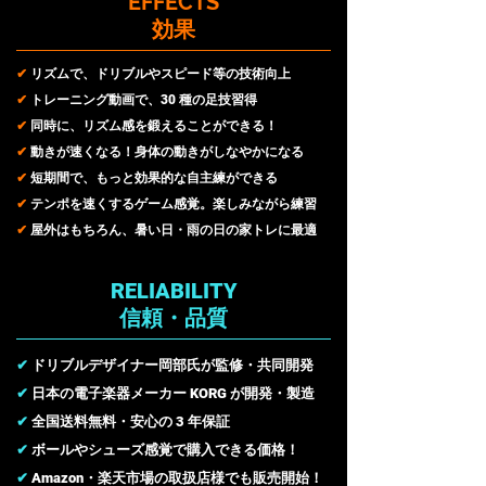
EFFECTS
​効果
✔︎
リズムで、ドリブルやスピード等の技術向上
✔︎
トレーニング動画で、30 種の足技習得
✔︎
同時に、リズム感
を鍛えることができる！
✔︎
動きが速くなる！身体の動きがしなやかになる
✔︎
短期間で、もっと効果的な自主練ができる
✔︎
テンポを速くするゲーム感覚。楽しみながら練習
✔︎
屋外はもちろん、暑い日・雨の日の家トレに最適
RELIABILITY
信頼・品質
✔︎
ドリブルデザイナー岡部氏が監修・共同開発
✔︎
日本の電子楽器メーカー KORG が開発・製造
✔︎
全国送料無料・安心の 3 年保証
✔︎
ボールやシューズ感覚で購入できる価格！
✔︎
Amazon・楽天市場の取扱店様でも販売開始！