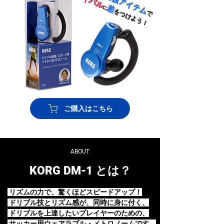
ライバル
最強アイテム
差
に
を
で
つけよう！
ご購入はこちら
ABOUT
KORG DM-1 とは？
リズムの力で、驚くほどスピードアップ！
ドリブル技とリズム感が、同時に身に付く、
ドリブルを上達したいプレイヤーのための、
サッカー用ウェアラブル・メトロノームです。