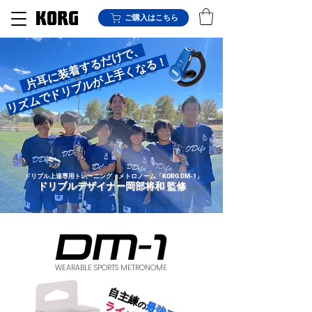
ご購入はこちら
片耳に装着するだけで、
リズムでドリブルが上手くなる！
ドリブル上達専用トレーニング・メトロノーム
「
KORG DM-1」
ドリブルデザイナー岡部将和 監修
WEARABLE SPORTS METRONOME
自主練
の
​