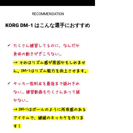
RECOMMENDATION
KORG DM-1 はこんな選手におすすめ
✔︎
たくさん練習してるのに、なんだか
身体の動きがぎこちない...
→ それはリズム感が原因かもしれませ
ん。DM-1はリズム能力を向上させます。
✔︎
サッカー教則本を最後まで読みきれ
ない... 練習動画もたくさんあって続
かない...
→ DM-1はボールのように所有感のある
アイテムで、継続のキッカケを作りま
す！