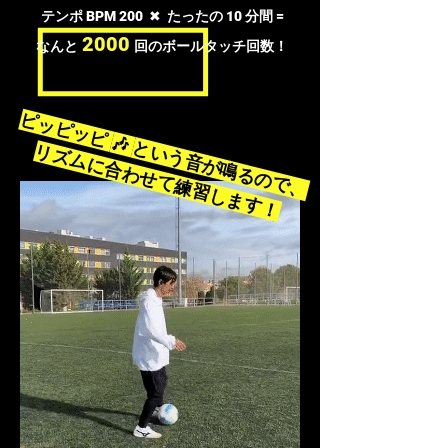
テンポ BPM
200
✖︎
たったの 10 分間 =
2000
なんと
回のボールタッチ回数！
ピッピッピ
🎶
という音が鳴るので、
リズムに合わせて練習します！