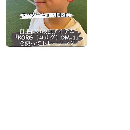
ドリブルデザイナー岡部将和さん監修の
スポーツ専用イヤホン型メトロノーム
『KORG（コルグ）DM-1』を使い始めて
4、5ヶ月くらいになるかな。
本当に自主練に欠かせないアイテムで親
が『スピード意識して！』って言わなく
ても子供がリズムをとりながら意識して
ドリブルができる素晴らしいアイテ