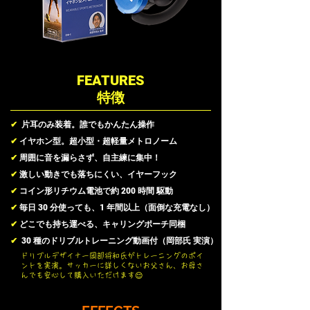
FEATURES
​特徴
✔︎
片耳のみ装着。誰でもかんたん操作
✔︎
イヤホン型。超小型・超軽量メトロノーム
✔︎
周囲に音を漏らさず、自主練に集中！
✔︎
激しい動きでも落ちにくい、イヤーフック
✔︎
コイン形リチウム電池で約 200 時間 駆動
✔︎
毎日 30 分使っても、1 年間以上（面倒な充電なし）
✔︎
どこでも持ち運べる、キャリングポーチ同梱
✔︎
30 種のドリブルトレーニング動画付（岡部氏 実演）
ドリブルデザイナー岡部将和氏がトレーニングのポイ
ントを実演。サッカーに詳しくないお父さん、お母さ
んでも安心して購入いただけます😌