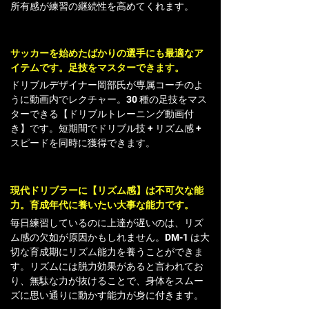
所有感が練習の継続性を高めてくれます。
サッカーを始めたばかりの選手にも最適なア
イテムです。足技をマスターできます。
ドリブルデザイナー岡部氏が専属コーチのよ
うに動画内でレクチャー。
30 種の足技をマス
ターできる【ドリブルトレーニング動画付
き】です。
短期間でドリブル技 + リズム感 +
スピードを同時に獲得できます。
現代ドリブラーに【リズム感】は不可欠な能
力。育成年代に養いたい大事な能力です。
毎日練習しているのに上達が遅いのは
、
リズ
ム感の欠如が原因かもしれません。
DM-1 は大
切な育成期にリズム能力を養うことができま
す。
リズムには脱力効果があると言われてお
り、無駄な力が抜けることで、
身体をスムー
ズに思い通りに動かす能力が身に付きます。